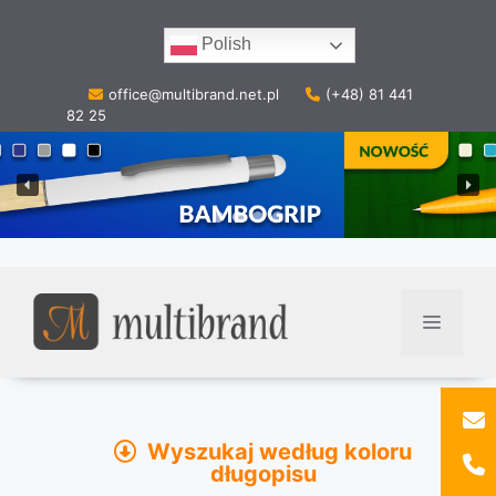
Przejdź
do
Polish
treści
office@multibrand.net.pl
(+48) 81 441
82 25
Menu
Wyszukaj według koloru
długopisu