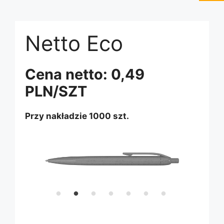
Netto Eco
biały
szary
Cena netto:
0,49
PLN/SZT
żółty
pomarańczowy
Przy nakładzie 1000 szt.
czerwony
zielony
różowy
fioletowy