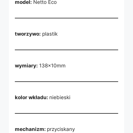
model:
Netto Eco
turkusowy
błękitny
tworzywo:
plastik
niebieski
czarny
wymiary:
138x10mm
złoty
srebrny
kolor wkładu:
niebieski
mechanizm:
przyciskany