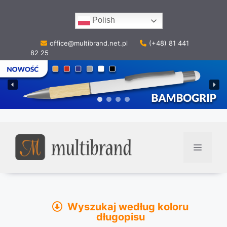
Przejdź
do
Polish
treści
office@multibrand.net.pl
(+48) 81 441
82 25
Menu
Wyszukaj według koloru
długopisu