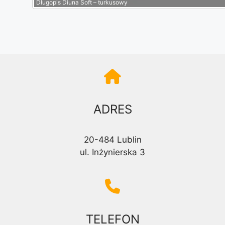
Długopis Diuna Soft – turkusowy
turkusowy
błękitny
niebieski
czarny
ADRES
złoty
srebrny
20-484 Lublin
ul. Inżynierska 3
TELEFON