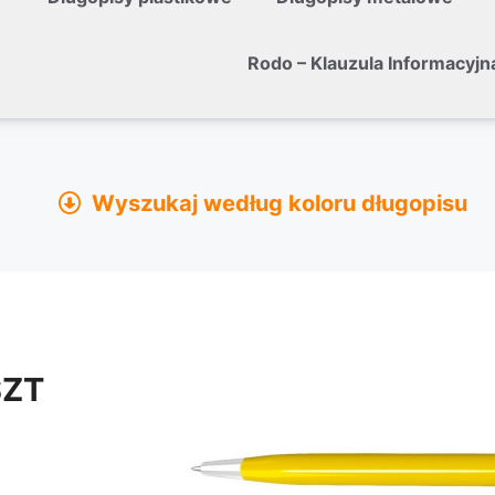
Rodo – Klauzula Informacyjn
Wyszukaj według koloru długopisu
żółty
pomarańczowy
czerwony
SZT
błękitny
niebieski
czarny