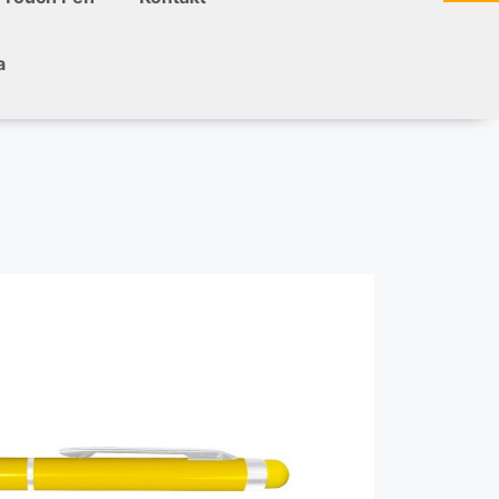
a
zielony
różowy
złoty
srebrny