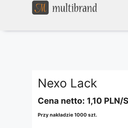
Nexo Lack
biały
szary
Cena netto: 1,10 PLN/
fioletowy
turkusowy
Przy nakładzie 1000 szt.