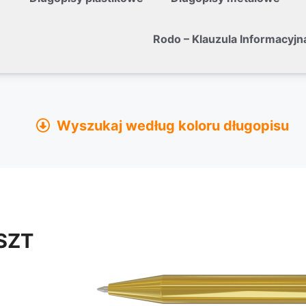
Rodo – Klauzula Informacyjn
Wyszukaj według koloru długopisu
żółty
pomarańczowy
czerwony
/SZT
błękitny
niebieski
czarny